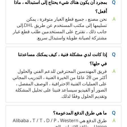
Q
بمجرد أن يكون هناك شيء يحتاج إلى استبداله ، ماذا
أفعل؟
A
نحن مصنع ، جميع قطع الغيار متوفرة ، يمكن
تسليمها إلى مكتب المستخدم عن طريق DHL.إلى
جانب ذلك ، نقترح على المستخدمين طلب قطع غيار
مشتركة لصيانة طويلة واستبدال سريع.
Q
إذا كانت لدي مشكلة فنية ، كيف يمكنك مساعدتنا
في حلها؟
A
فريق المهندسين المحترفين للدعم الفني والحلول
أكثر من 28 عامًا من الخبرة الغنية ، التدريب المجاني
على العمليات الفنية الاحترافية ، الوصف المفصل ،
الصور أو الفيديو سيساعد فنينا على تحليل المشكلة
وتقديم الحلول وفقًا لذلك.
Q
ما هي طرق الدفع المدعومة؟
A
طرق الدفع هي Alibaba ، T / T ، D / P ، Western
Union ، بطاقة الائتمان ، إلخ.