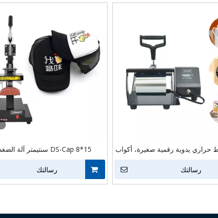
 حراري يدوية رقمية صغيرة، أكواب
DS-Cap 8*15 سنتيمتر آلة 
أكواب بالضغط الحراري
للقبعة | DISEN آلة نقل تسامي الغطاء
رسالتك
رسالتك