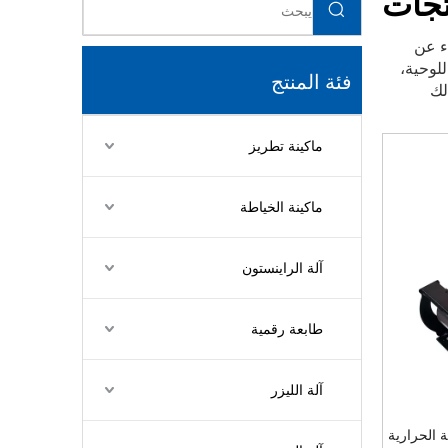
تجات
ء عن
للوحية،
فئة المنتج
لك
ماكينة تطريز
ماكينة الخياطة
آلة الراينستون
طابعة رقمية
آلة الليزر
ة الحرارية