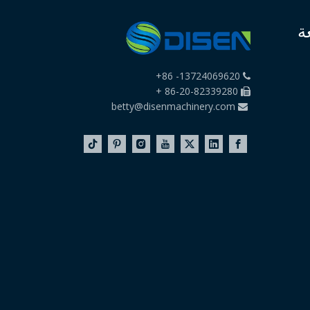
ة
13724069620- 86+

86-20-82339280 +

betty@disenmachinery.com
