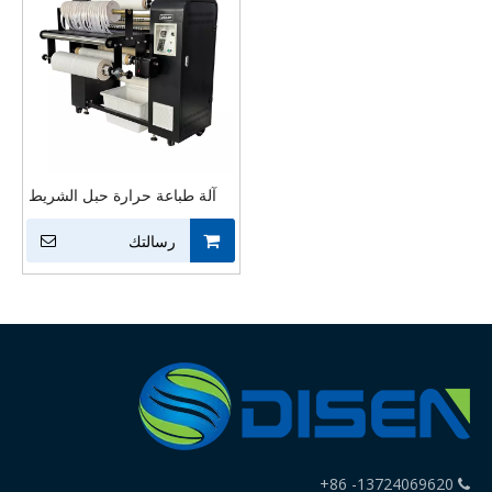
آلة طباعة حرارة حبل الشريط
التلقائي عالي الكفاءة
رسالتك
13724069620- 86+
