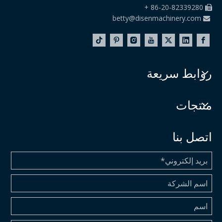
86-20-82339280 +

betty@disenmachinery.com

روابط سريعة
منتجات
اتصل بنا