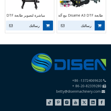
فيديو
طابعة Disame A3 DTF مع آلة
مباشرة لتصوير طابعة DTF
طباعة تي شيرت بالنقل الحراري
مقاس 60 سم 5-6 رؤوس طباعة
رسالتك
للمسحوق
رسالتك
للطباعة على التي شيرت طابعة
DTF النافثة للحبر طابعة متعددة
الألوان
13724069620- 86+

86-20-82339280 +

betty@disenmachinery.com
