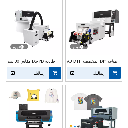
اهتزاز
فيديو
فيديو
طباعة DIY المخصصة A3 DTF
طابعة DS-YD مقاس 30 سم
الطابعة لغطاء القميص مع الفرن
مزدوجة I1600 DTF | آلة
رسالتك
رسالتك
طباعة تي شيرت فيلم PET
مقاس A3