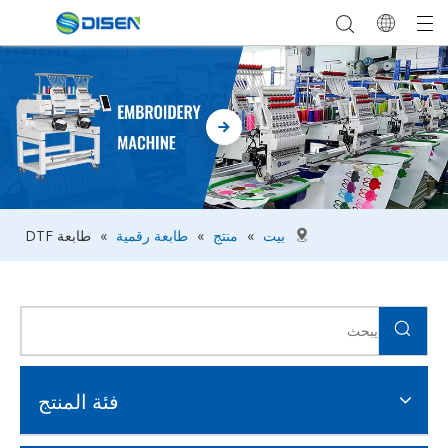
بيت
»
منتج
»
طابعة رقمية
»
طابعة DTF
فئة المنتج