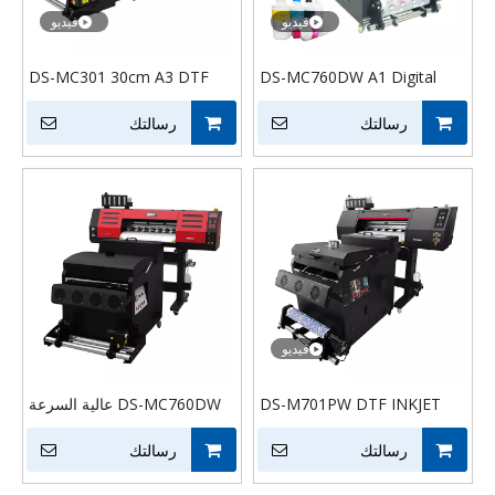
فيديو
فيديو
DS-MC301 30cm A3 DTF
DS-MC760DW A1 Digital
DTF Printer 60cm Transfer
PET Film Printer مع رؤوس
رسالتك
Transfer Film 2 أو 4 Head
XP600 وآلة هزت مسحوق
رسالتك
70cm DTF Machine
فيديو
DS-M701PW DTF INKJET
DS-MC760DW عالية السرعة
PRINTER 60CM DTF PET
A1 60 سم مزدوج 2 3 4 رؤوس
رسالتك
TRANVER FILM Digital T
رسالتك
طباعة XP600 I3200 Dtf طابعة
Shirt Printer
تي شيرت آلة طباعة مع مسحوق