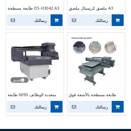
A3 ملصق كريستال ملصق
DS-H3042 A3 طابعة مسطحة
زجاجة طباعة جراب هاتف طابعة
للأشعة فوق البنفسجية لسطح
رسالتك
مسطحة صغيرة بالأشعة فوق
رسالتك
المكتب آلة طباعة الأكريليك
البنفسجية
فيديو
طابعة مسطحة بالأشعة فوق
متعددة الوظائف 6090 طابعة
البنفسجية 6090 مع تحديد
مسطحة للأشعة فوق البنفسجية
رسالتك
المواقع المرئية للبلاستيك
رسالتك
الكريستال الاكريليك الزجاج
والزجاج المعدني والأكريليك
طابعة نافثة للحبر الأشعة فوق
البنفسجية طابعة مسطحة دوارة