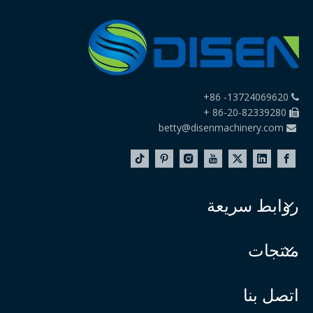
13724069620- 86+

86-20-82339280 +

betty@disenmachinery.com

روابط سريعة
منتجات
اتصل بنا