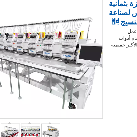
هزة بثمانية
س لصناعة
لنسيج
 عمل
دم أدوات
لأكثر حميمية