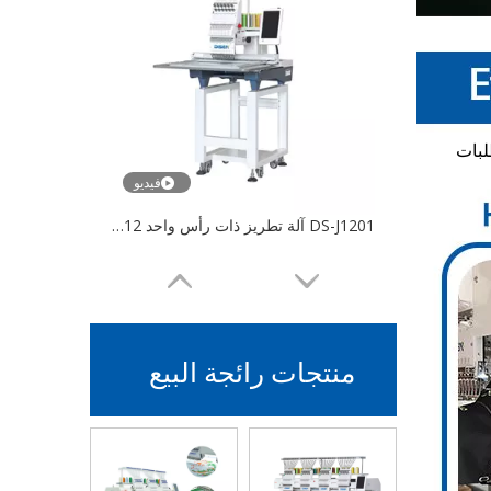
 متطلبات
فيديو
DS-J1201 آلة تطريز ذات رأس واحد 12 إبر للبيع
منتجات رائجة البيع