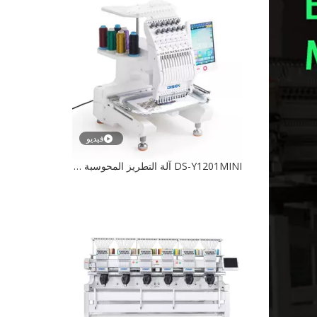
فيديو
DS-Y1201MINI آلة التطريز المحوسبة ذات الرأس الواحد ذات الشعارات المحمولة لصناعة الأزياء