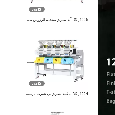
فيديو
DS-J1206 آلة تطريز متعددة الرؤوس محوسبة عالية السرعة للفن
فيديو
DS-J1204 ماكينة تطريز تي شيرت بأربعة رؤوس و 12 إبرة