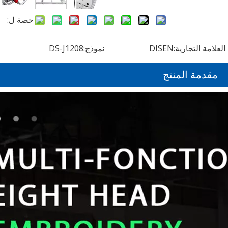
حصة ل:
العلامة التجارية:
DISEN
نموذج:
DS-J1208
مقدمة المنتج