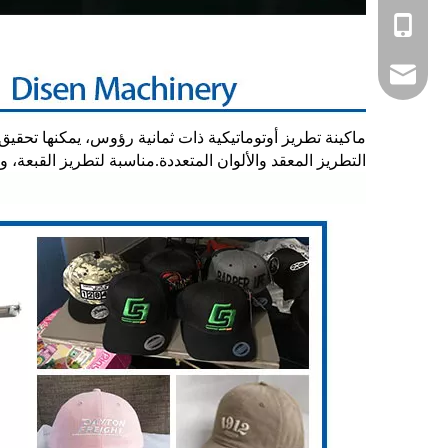
+86 - 137240696
betty@disenmach
التطريز المعقد والألوان المتعددة.مناسبة لتطريز القبعة، 